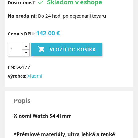
Skladom v eshope

Dostupnosť:
Na predajni:
Do 24 hod. po objednaní tovaru
142,00 €
Cena s DPH:

VLOŽIŤ DO KOŠÍKA
66177
PN:
Xiaomi
Výrobca:
Popis
Xiaomi Watch S4 41mm
*
Prémiové materiály, ultra-lehká a tenké