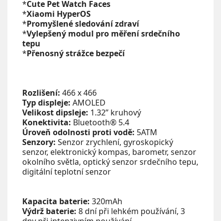
*
Cute Pet Watch Faces
*
Xiaomi HyperOS
*
Promyšlené sledování zdraví
*
Vylepšený modul pro měření srdečního
tepu
*
Přenosný strážce bezpečí
Rozlišení:
466 x 466
Typ displeje:
AMOLED
Velikost dipsleje:
1.32” kruhový
Konektivita:
Bluetooth® 5.4
Úroveň odolnosti proti vodě:
5ATM
Senzory:
Senzor zrychlení, gyroskopický
senzor, elektronický kompas, barometr, senzor
okolního světla, optický senzor srdečního tepu,
digitální teplotní senzor
Kapacita baterie:
320mAh
Výdrž baterie:
8 dní při lehkém používání, 3