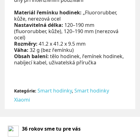
dny při intenzivním používání
Materiál řemínku hodinek:
„Fluororubber,
kůže, nerezová ocel
Nastavitelná délka:
120–190 mm
(fluororubber, kůže), 120–190 mm (nerezová
ocel)
Rozměry:
41.2 x 41.2 x 9.5 mm
Váha:
32 g (bez řemínku)
Obsah balení:
tělo hodinek, řemínek hodinek,
nabíjecí kabel, uživatelská příručka
Smart hodinky
,
Smart hodinky
Kategórie:
Xiaomi
36 rokov sme tu pre vás