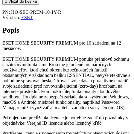

Vložiť do košíka
PN:
HO-SEC-PREM-10-1Y-R
Výrobca:
ESET
Popis
ESET HOME SECURITY PREMIUM pre 10 zariadení na 12
mesiacov.
ESET HOME SECURITY PREMIUM ponúka prémiovú ochranu
s užitočnými funkciami. Riešenie je určené pre náročných
používateľov, ktorí chcú okrem bezpečnostných funkcií
obsiahnutých v základnom balíku ESSENTIAL, navyše efektívne a
pohodlne spravovať heslá, šifrovať svoje dáta a proaktívne chrániť
svoje zariadenie pred novovznikajúcimi (zero-day) hrozbami na
internete prostredníctvom pokročilej funkcionality cloudového
sandboxu. Predplatné zabezpečí zariadenia so systémom Windows,
macOS a Android (niektoré funkcionality, napríklad Password
Manager môžu využívať aj majitelia zariadení so systémom iOS).
Pri objednaní predĺženia licencie je potrebné zadať do poznámky v
objednávke: Verejné ID licencie alebo licenčný kľúč
Predĺženie licencie s ponechaním rovnakých prihlasovacích údajov