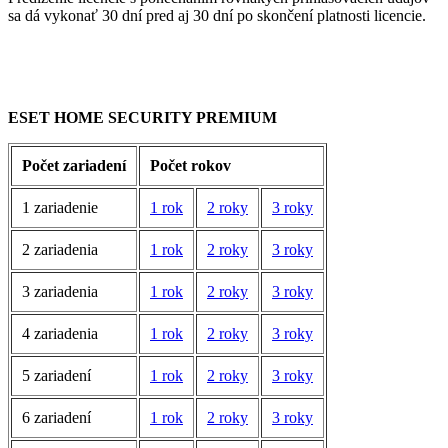
sa dá vykonať 30 dní pred aj 30 dní po skončení platnosti licencie.
ESET HOME SECURITY PREMIUM
Počet zariadení
Počet rokov
1 zariadenie
1 rok
2 roky
3 roky
2 zariadenia
1 rok
2 roky
3 roky
3 zariadenia
1 rok
2 roky
3 roky
4 zariadenia
1 rok
2 roky
3 roky
5 zariadení
1 rok
2 roky
3 roky
6 zariadení
1 rok
2 roky
3 roky