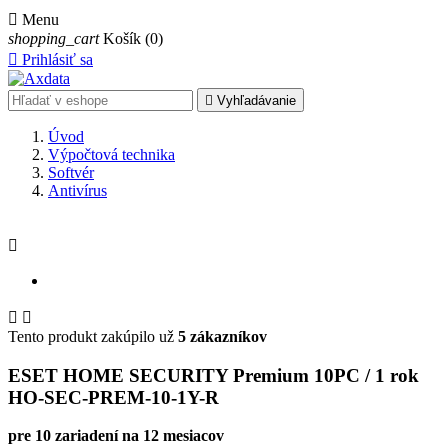

Menu
shopping_cart
Košík
(0)

Prihlásiť sa

Vyhľadávanie
Úvod
Výpočtová technika
Softvér
Antivírus



Tento produkt zakúpilo už
5 zákazníkov
ESET HOME SECURITY Premium 10PC / 1 rok
HO-SEC-PREM-10-1Y-R
pre 10 zariadení na 12 mesiacov