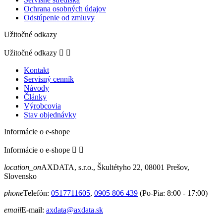
Ochrana osobných údajov
Odstúpenie od zmluvy
Užitočné odkazy
Užitočné odkazy


Kontakt
Servisný cenník
Návody
Články
Výrobcovia
Stav objednávky
Informácie o e-shope
Informácie o e-shope


location_on
AXDATA, s.r.o., Škultétyho 22, 08001 Prešov,
Slovensko
phone
Telefón:
0517711605
,
0905 806 439
(Po-Pia: 8:00 - 17:00)
email
E-mail:
axdata@axdata.sk