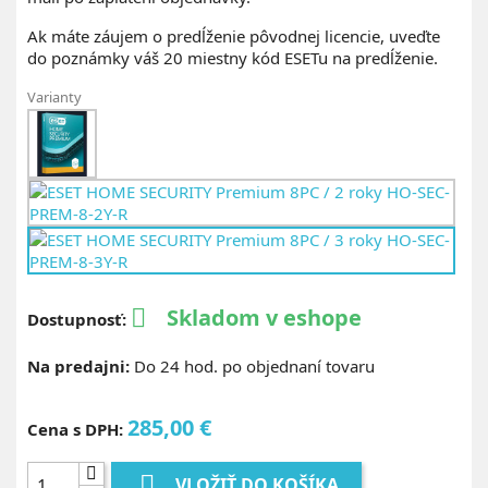
Ak máte záujem o predĺženie pôvodnej licencie, uveďte
do poznámky váš 20 miestny kód ESETu na predĺženie.
Varianty
Skladom v eshope

Dostupnosť:
Na predajni:
Do 24 hod. po objednaní tovaru
285,00 €
Cena s DPH:

VLOŽIŤ DO KOŠÍKA