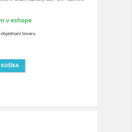
m v eshope
objednaní tovaru
 KOŠÍKA