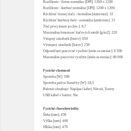
Rozlíšenie - čierne normálne [DPI]: 1200 x 1200
Rozlíšenie - farebné normálne [DPI]: 1200 x 1200
Rýchlosť čiernej tlače - normálna [strán/min]: 33
Rýchlosť farebnej tlače - normálna [strán/min]: 33
Tlač prvej strany po [sec.]: 6,7
Maximálna hmotnosť tlačových médií [g/m2]: 220
Vstupný zásobník [listov]: 650
Výstupný zásobník [listov]: 250
Odporúčané pracovné využitie [strán za mesiac]: 8 500
Maximálne pracovné využitie [strán za mesiac]: 80 000
Fyzické vlastnosti
Spotreba [W]: 589
Spotreba paliva Stand-by [W]: 28,5
Balenie obsahuje: Napájací kábel, Návod, Tonery
USB kábel v balení: Nie
Fyzické charakteristiky
Šírka [mm]: 458
Výška [mm]: 400
Hĺbka [mm]: 479