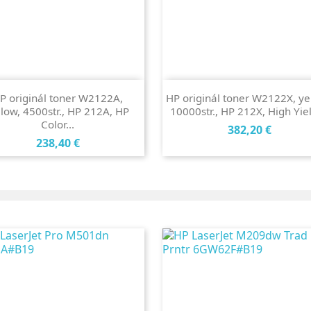
P originál toner W2122A,
HP originál toner W2122X, ye
llow, 4500str., HP 212A, HP
10000str., HP 212X, High Yield
Color...
Cena
382,20 €
Cena
238,40 €