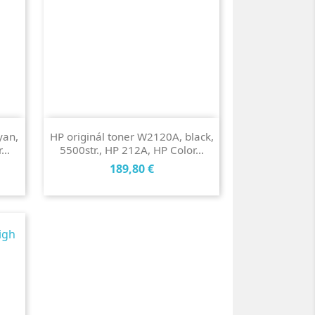
yan,
HP originál toner W2120A, black,
..
5500str., HP 212A, HP Color...
Cena
189,80 €