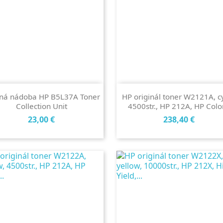
ná nádoba HP B5L37A Toner
HP originál toner W2121A, c
Collection Unit
4500str., HP 212A, HP Color.
Cena
Cena
23,00 €
238,40 €