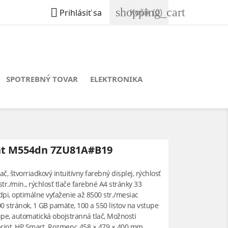
shopping_cart

Košík
(0)
Prihlásiť sa
SPOTREBNÝ TOVAR
ELEKTRONIKA
Ent M554dn 7ZU81A#B19
ač, štvorriadkový intuitívny farebný displej, rýchlosť
str./min., rýchlosť tlače farebné A4 stránky 33
 dpi, optimálne vyťaženie až 8500 str./mesiac
 stránok, 1 GB pamäte, 100 a 550 listov na vstupe
tupe, automatická obojstranná tlač, Možnosti
print, HP Smart. Rozmery: 458 × 479 × 400 mm,