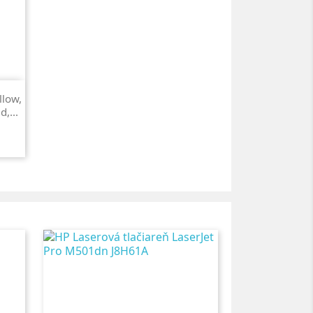
llow,
,...