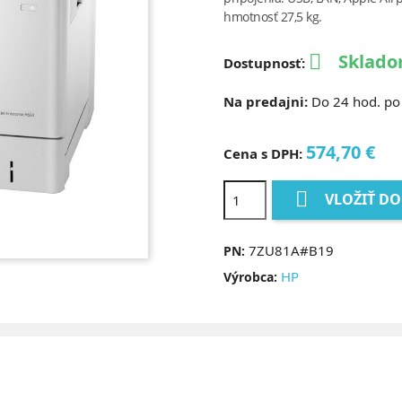
hmotnosť 27,5 kg.
Sklado

Dostupnosť:
Na predajni:
Do 24 hod. po 
574,70 €
Cena s DPH:

VLOŽIŤ DO
7ZU81A#B19
PN:
HP
Výrobca: