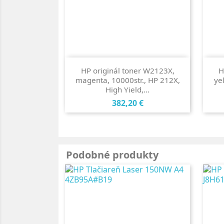
HP originál toner W2123X,
H
magenta, 10000str., HP 212X,
ye
High Yield,...
Cena
382,20 €
Podobné produkty