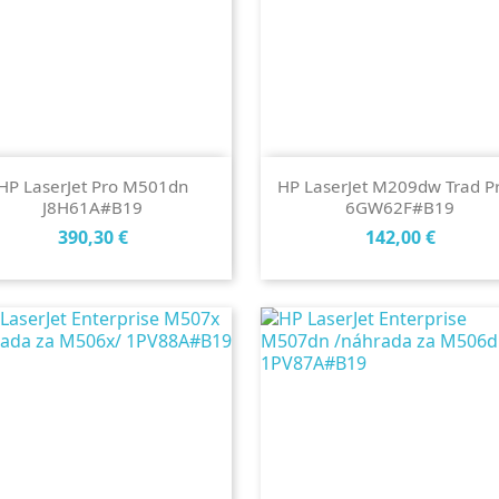
HP LaserJet Pro M501dn
HP LaserJet M209dw Trad Pr
J8H61A#B19
6GW62F#B19
Cena
Cena
390,30 €
142,00 €