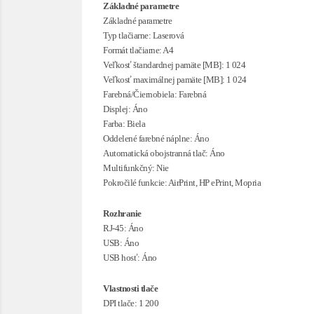
Základné parametre
Základné parametre
Typ tlačiarne: Laserová
Formát tlačiarne: A4
Veľkosť štandardnej pamäte [MB]: 1 024
Veľkosť maximálnej pamäte [MB]: 1 024
Farebná/Čiernobiela: Farebná
Displej: Áno
Farba: Biela
Oddelené farebné náplne: Áno
Automatická obojstranná tlač: Áno
Multifunkčný: Nie
Pokročilé funkcie: AirPrint, HP ePrint, Mopria
Rozhranie
RJ-45: Áno
USB: Áno
USB hosť: Áno
Vlastnosti tlače
DPI tlače: 1 200