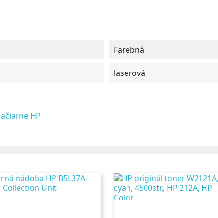
Farebná
laserová
lačiarne HP