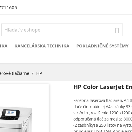
7711605

IKA
KANCELÁRSKA TECHNIKA
POKLADNIČNÉ SYSTÉMY
erové tlačiarne
HP
HP Color LaserJet 
Farebná laserová tlačiareň, A4 tl
tlače čiernobielej A4 stránky 33 
str./min., rozlíšenie 1200 x1200
odporúčaná tlač za mesiac 80000
(2 zásbníky) a 250 listov na výs
pripojenia: USB, LAN, Apple Air