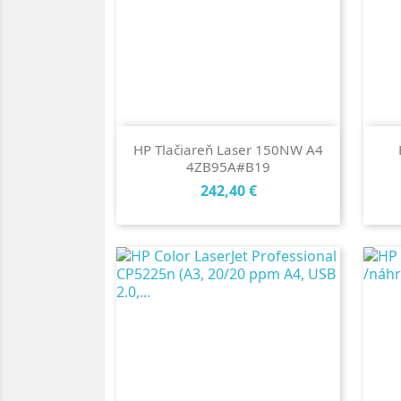
HP Tlačiareň Laser 150NW A4
4ZB95A#B19
Cena
242,40 €