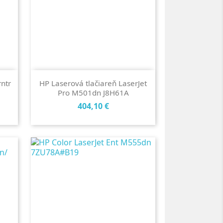
ntr
HP Laserová tlačiareň LaserJet
Pro M501dn J8H61A
Cena
404,10 €