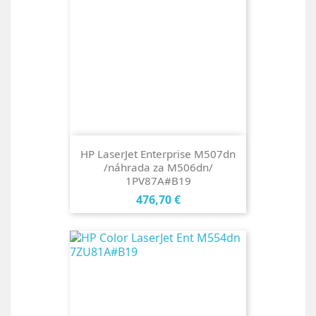
HP LaserJet Enterprise M507dn
/náhrada za M506dn/
1PV87A#B19
Cena
476,70 €