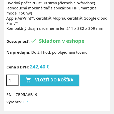
Úvodný počet 700/500 strán (čiernobielo/farebne)
Jednoduchá mobilná tlač s aplikáciou HP Smart (iba
model 150nw)
Apple AirPrint™, certifikát Mopria, certifikát Google Cloud
Print™
Kompaktný dizajn s rozmermi len 211 x 382 x 309 mm
Skladom v eshope

Dostupnosť:
Na predajni:
Do 24 hod. po objednaní tovaru
242,40 €
Cena s DPH:

VLOŽIŤ DO KOŠÍKA
4ZB95A#B19
PN:
HP
Výrobca: