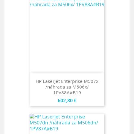
HP LaserJet Enterprise M507x
/náhrada za M506x/
1PV88A#B19
Cena
602,80 €