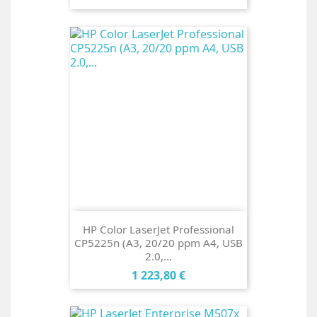
HP Color LaserJet Professional
CP5225n (A3, 20/20 ppm A4, USB
2.0,...
Cena
1 223,80 €