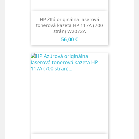
HP Žltá originálna laserová
tonerová kazeta HP 117A (700
strán) W2072A
Cena
56,00 €