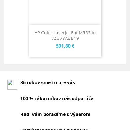
HP Color LaserJet Ent M555dn
7ZU78A#B19
Cena
591,80 €
36 rokov sme tu pre vás
100 % zákazníkov nás odporúča
Radi vám poradíme s výberom