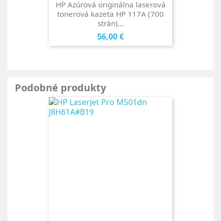
HP Azúrová originálna laserová
tonerová kazeta HP 117A (700
strán)...
Cena
56,00 €
Podobné produkty