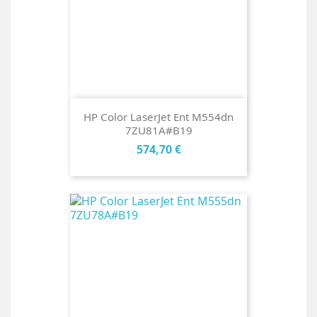
HP Color LaserJet Ent M554dn
7ZU81A#B19
Cena
574,70 €