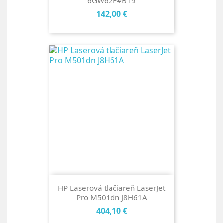
6GW62F#B19
Cena
142,00 €
HP Laserová tlačiareň LaserJet
Pro M501dn J8H61A
Cena
404,10 €