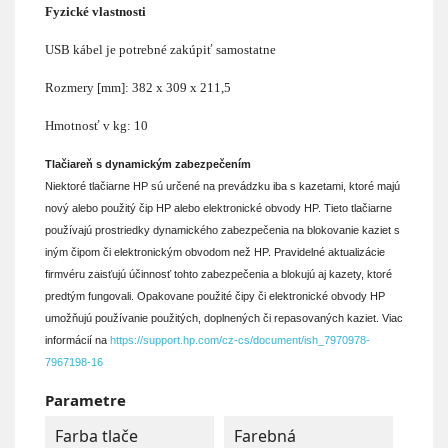
Fyzické vlastnosti
USB kábel je potrebné zakúpiť samostatne
Rozmery [mm]: 382 x 309 x 211,5
Hmotnosť v kg: 10
Tlačiareň s dynamickým zabezpečením
Niektoré tlačiarne HP sú určené na prevádzku iba s kazetami, ktoré majú
nový alebo použitý čip HP alebo elektronické obvody HP. Tieto tlačiarne
používajú prostriedky dynamického zabezpečenia na blokovanie kaziet s
iným čipom či elektronickým obvodom než HP. Pravidelné aktualizácie
firmvéru zaisťujú účinnosť tohto zabezpečenia a blokujú aj kazety, ktoré
predtým fungovali. Opakovane použité čipy či elektronické obvody HP
umožňujú používanie použitých, doplnených či repasovaných kaziet. Viac
informácií na
https://support.hp.com/cz-cs/document/ish_7970978-
7967198-16
Parametre
Farba tlače
Farebná