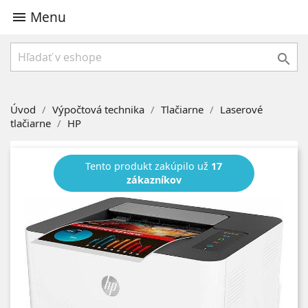
Menu


Úvod
Výpočtová technika
Tlačiarne
Laserové
tlačiarne
HP
Tento produkt zakúpilo už
17
zákazníkov