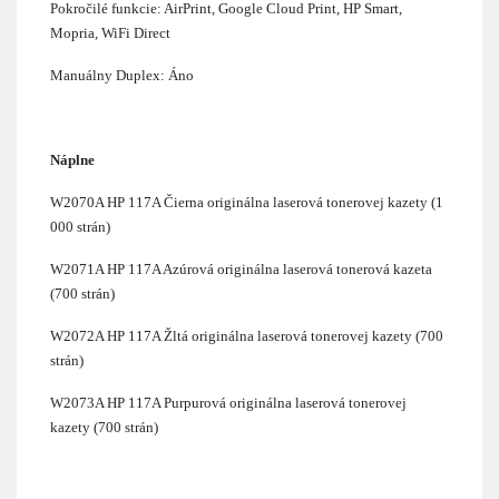
Pokročilé funkcie: AirPrint, Google Cloud Print, HP Smart,
Mopria, WiFi Direct
Manuálny Duplex: Áno
Náplne
W2070A HP 117A Čierna originálna laserová tonerovej kazety (1
000 strán)
W2071A HP 117A Azúrová originálna laserová tonerová kazeta
(700 strán)
W2072A HP 117A Žltá originálna laserová tonerovej kazety (700
strán)
W2073A HP 117A Purpurová originálna laserová tonerovej
kazety (700 strán)