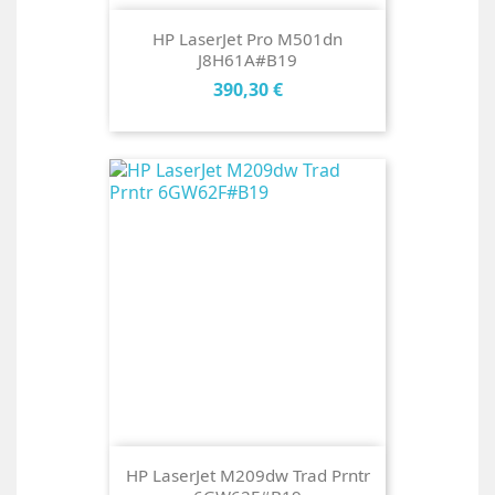
HP LaserJet Pro M501dn
J8H61A#B19
Cena
390,30 €
HP LaserJet M209dw Trad Prntr