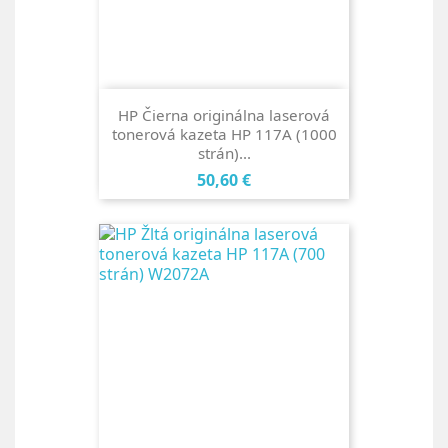
HP Čierna originálna laserová
tonerová kazeta HP 117A (1000
strán)...
Cena
50,60 €