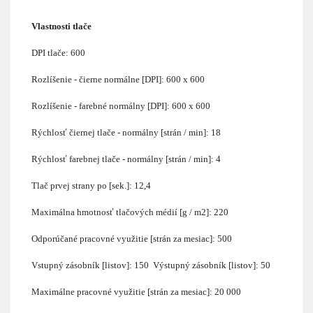
Vlastnosti tlače
DPI tlače: 600
Rozlíšenie - čierne normálne [DPI]: 600 x 600
Rozlíšenie - farebné normálny [DPI]: 600 x 600
Rýchlosť čiernej tlače - normálny [strán / min]: 18
Rýchlosť farebnej tlače - normálny [strán / min]: 4
Tlač prvej strany po [sek.]: 12,4
Maximálna hmotnosť tlačových médií [g / m2]: 220
Odporúčané pracovné využitie [strán za mesiac]: 500
Vstupný zásobník [listov]: 150 Výstupný zásobník [listov]: 50
Maximálne pracovné využitie [strán za mesiac]: 20 000