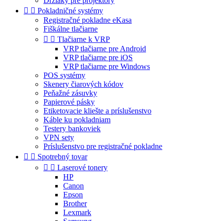
Držiaky pre projektory


Pokladničné systémy
Registračné pokladne eKasa
Fiškálne tlačiarne


Tlačiarne k VRP
VRP tlačiarne pre Android
VRP tlačiarne pre iOS
VRP tlačiarne pre Windows
POS systémy
Skenery čiarových kódov
Peňažné zásuvky
Papierové pásky
Etiketovacie kliešte a príslušenstvo
Káble ku pokladniam
Testery bankoviek
VPN sety
Príslušenstvo pre registračné pokladne


Spotrebný tovar


Laserové tonery
HP
Canon
Epson
Brother
Lexmark