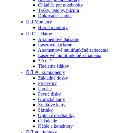
Chladiče pre notebooky
Tašky, batohy, púzdra
Dokovacie stanice


Monitory
Herné monitory


Tlačiarne
Atramentové tlačiarne
Laserové tlačiarne
Atramentové multifunkčné zariadenia
Laserové multifunkčné zariadenia
3D tlač
Tlačiarne štítkov


PC komponenty
Základné dosky
Procesory
Pamäte
Pevné disky
Grafické karty
Zvukové karty
Skrinky
Optické mechaniky
Chladenie
Káble a konektory


PC doplnky