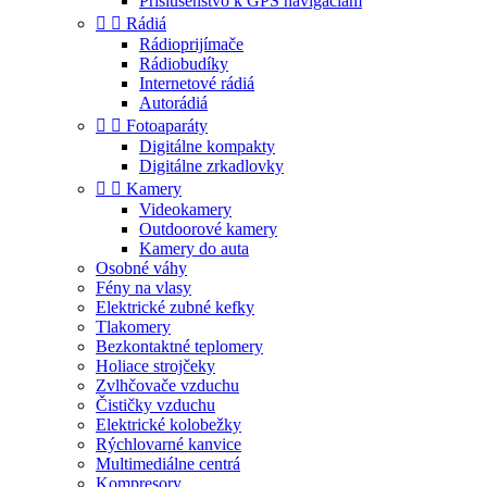
Príslušenstvo k GPS navigáciám


Rádiá
Rádioprijímače
Rádiobudíky
Internetové rádiá
Autorádiá


Fotoaparáty
Digitálne kompakty
Digitálne zrkadlovky


Kamery
Videokamery
Outdoorové kamery
Kamery do auta
Osobné váhy
Fény na vlasy
Elektrické zubné kefky
Tlakomery
Bezkontaktné teplomery
Holiace strojčeky
Zvlhčovače vzduchu
Čističky vzduchu
Elektrické kolobežky
Rýchlovarné kanvice
Multimediálne centrá
Kompresory