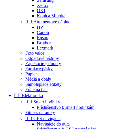
Samsung
Xerox
OKI
Konica Minolta


Atramentové náplne
HP
Canon
Epson
Brother
Lexmark
Foto valce
Odpadové nádoby
Zapekacie jednotky
Farbiace pásky
Papier
Médiá a obaly
Samolepiace etikety
Fólie na tlač


Elektronika


Smart hodinky
Príslušenstvo k smart hodinkám
Fitness náramky


GPS navigácie
Navigácie do auta