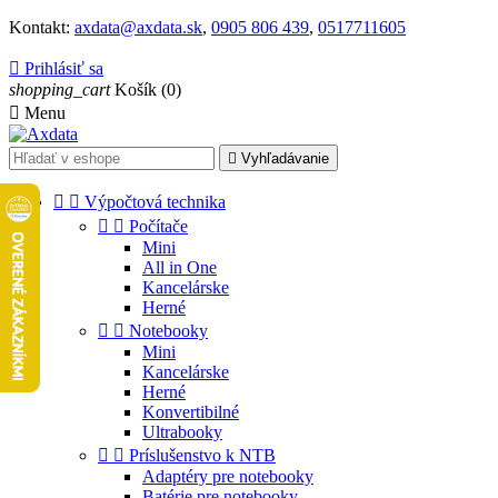
Kontakt:
axdata@axdata.sk
,
0905 806 439
,
0517711605

Prihlásiť sa
shopping_cart
Košík
(0)

Menu

Vyhľadávanie


Výpočtová technika


Počítače
Mini
All in One
Kancelárske
Herné


Notebooky
Mini
Kancelárske
Herné
Konvertibilné
Ultrabooky


Príslušenstvo k NTB
Adaptéry pre notebooky
Batérie pre notebooky