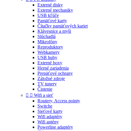
Externé disky
Externé mechaniky
USB kľúče
Pamäťové karty
Čítačky pamäťových kariet
Klávesnice a myši
Slúchadlá
Mikrofóny
Reproduktory
Webkamery
USB huby
Externé boxy
Herné zariadenia
Prepäťové ochrany
Záložné zdroje
TV tunery
Čistenie


Wifi a sieť
Routery, Access pointy
Switche
Sieťové karty
Wifi adaptéry
Wifi antény
Powerline adaptéry