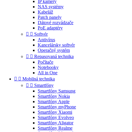
IP kamery
NAS systémy
Kabeláž
Patch panely
Dátové rozvádzače
PoE adaptéry


Softvér
Antivírus
Kancelársky softvér
Operačný systém


Repasovaná technika
Počítače
Notebooky
All in One


Mobilná technika


Smartfóny
Smartfóny Samsung
Smartfóny Nokia
Smartfóny Apple
Smartfóny myPhone
Smartfóny Xiaomi
Smartfóny Evolveo
Smartfóny Aligator
Smartfóny Realme