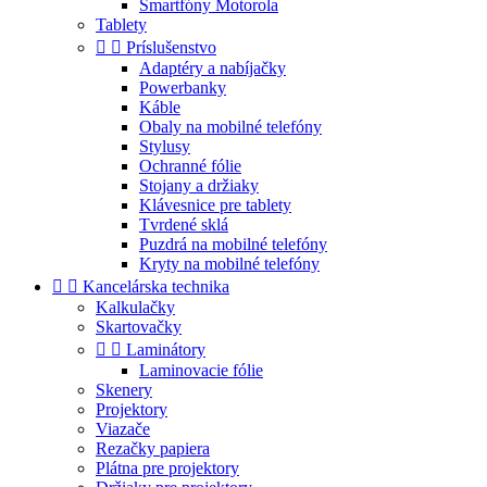
Smartfóny Motorola
Tablety


Príslušenstvo
Adaptéry a nabíjačky
Powerbanky
Káble
Obaly na mobilné telefóny
Stylusy
Ochranné fólie
Stojany a držiaky
Klávesnice pre tablety
Tvrdené sklá
Puzdrá na mobilné telefóny
Kryty na mobilné telefóny


Kancelárska technika
Kalkulačky
Skartovačky


Laminátory
Laminovacie fólie
Skenery
Projektory
Viazače
Rezačky papiera
Plátna pre projektory