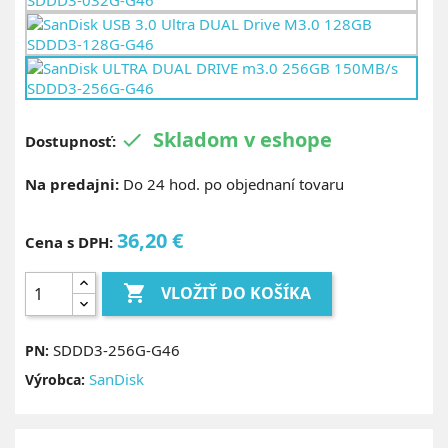
Skladom v eshope

Dostupnosť:
Na predajni:
Do 24 hod. po objednaní tovaru
36,20 €
Cena s DPH:

VLOŽIŤ DO KOŠÍKA
SDDD3-256G-G46
PN:
SanDisk
Výrobca: