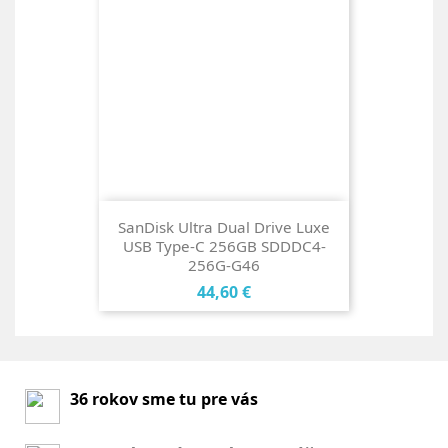
SanDisk Ultra Dual Drive Luxe
USB Type-C 256GB SDDDC4-
256G-G46
Cena
44,60 €
36 rokov sme tu pre vás