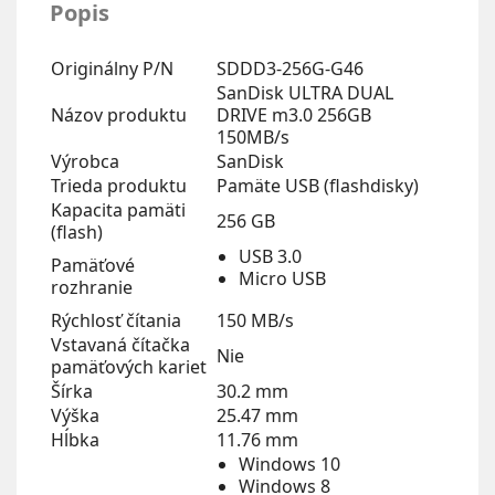
Popis
Originálny P/N
SDDD3-256G-G46
SanDisk ULTRA DUAL
Názov produktu
DRIVE m3.0 256GB
150MB/s
Výrobca
SanDisk
Trieda produktu
Pamäte USB (flashdisky)
Kapacita pamäti
256 GB
(flash)
USB 3.0
Pamäťové
Micro USB
rozhranie
Rýchlosť čítania
150 MB/s
Vstavaná čítačka
Nie
pamäťových kariet
Šírka
30.2 mm
Výška
25.47 mm
Hĺbka
11.76 mm
Windows 10
Windows 8