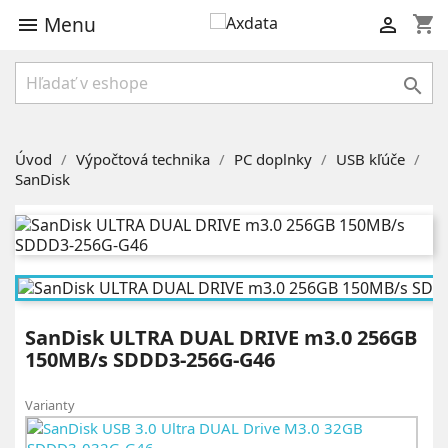
Menu
shopping_cart



Úvod
Výpočtová technika
PC doplnky
USB kľúče
SanDisk
SanDisk ULTRA DUAL DRIVE m3.0 256GB
150MB/s SDDD3-256G-G46
Varianty