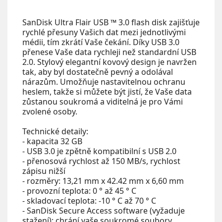
SanDisk Ultra Flair USB ™ 3.0 flash disk zajišťuje
rychlé přesuny Vašich dat mezi jednotlivými
médii, tím zkrátí Vaše čekání. Díky USB 3.0
přenese Vaše data rychleji než standardní USB
2.0. Stylový elegantní kovový design je navržen
tak, aby byl dostatečně pevný a odolával
nárazům. Umožňuje nastavitelnou ochranu
heslem, takže si můžete být jistí, že Vaše data
zůstanou soukromá a viditelná je pro Vámi
zvolené osoby.
Technické detaily:
- kapacita 32 GB
- USB 3.0 je zpětně kompatibilní s USB 2.0
- přenosová rychlost až 150 MB/s, rychlost
zápisu nižší
- rozměry: 13,21 mm x 42.42 mm x 6,60 mm
- provozní teplota: 0 ° až 45 ° C
- skladovací teplota: -10 ° C až 70 ° C
- SanDisk Secure Access software (vyžaduje
stažení): chrání vaše soukromé soubory