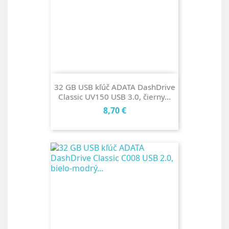
32 GB USB kľúč ADATA DashDrive
Classic UV150 USB 3.0, čierny...
Cena
8,70 €