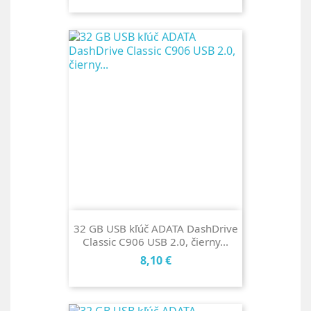
32 GB USB kľúč ADATA DashDrive
Classic C906 USB 2.0, čierny...
Cena
8,10 €