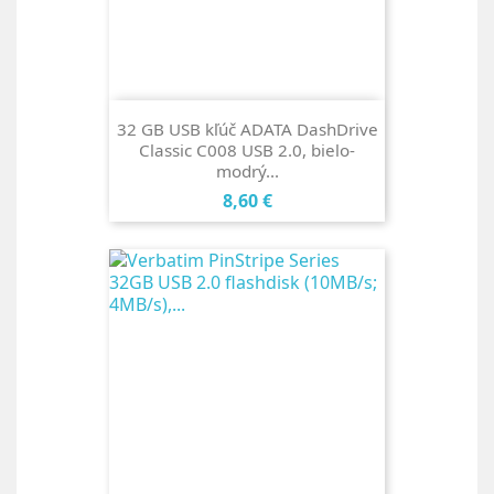
32 GB USB kľúč ADATA DashDrive
Classic C008 USB 2.0, bielo-
modrý...
Cena
8,60 €