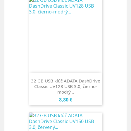
32 GB USB kľúč ADATA DashDrive
Classic UV128 USB 3.0, čierno-
modrý...
Cena
8,80 €