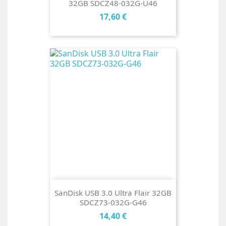
32GB SDCZ48-032G-U46
Cena
17,60 €
SanDisk USB 3.0 Ultra Flair 32GB
SDCZ73-032G-G46
Cena
14,40 €