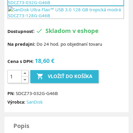
Skladom v eshope

Dostupnosť:
Na predajni:
Do 24 hod. po objednaní tovaru
18,60 €
Cena s DPH:

VLOŽIŤ DO KOŠÍKA
SDCZ73-032G-G46B
PN:
SanDisk
Výrobca:
Popis