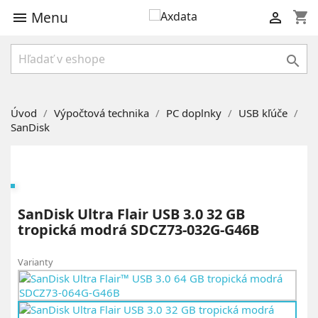
Menu
shopping_cart



Úvod
Výpočtová technika
PC doplnky
USB kľúče
SanDisk
SanDisk Ultra Flair USB 3.0 32 GB
tropická modrá SDCZ73-032G-G46B
Varianty