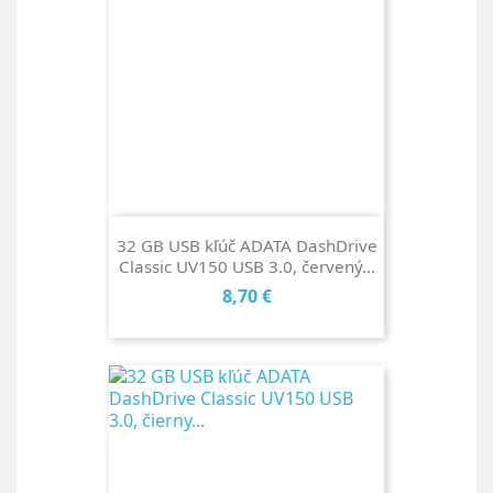
32 GB USB kľúč ADATA DashDrive
Classic UV150 USB 3.0, červený...
Cena
8,70 €