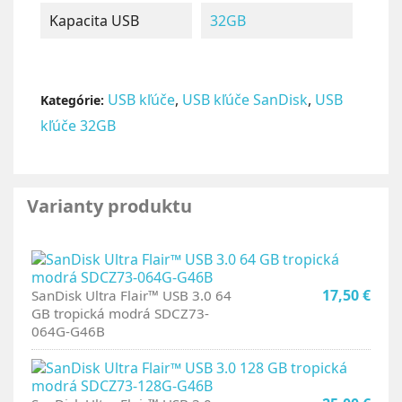
Kapacita USB
32GB
USB kľúče
,
USB kľúče SanDisk
,
USB
Kategórie:
kľúče 32GB
Varianty produktu
17,50 €
SanDisk Ultra Flair™ USB 3.0 64
GB tropická modrá SDCZ73-
064G-G46B