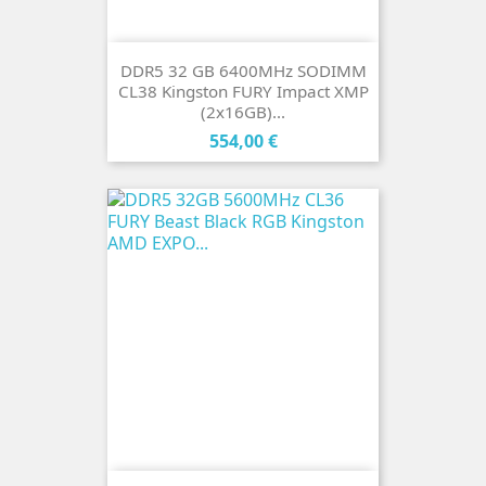
DDR5 32 GB 6400MHz SODIMM
CL38 Kingston FURY Impact XMP
(2x16GB)...
Cena
554,00 €