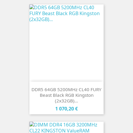
DDR5 64GB 5200MHz CL40 FURY
Beast Black RGB Kingston
(2x32GB)...
Cena
1 070,20 €