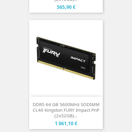
Cena
565,90 €
DDR5 64 GB 5600MHz SODIMM
CL40 Kingston FURY Impact PnP
(2x32GB)...
Cena
1 061,10 €