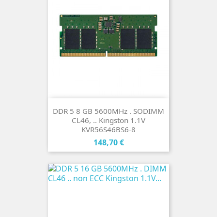
DDR 5 8 GB 5600MHz . SODIMM
CL46, .. Kingston 1.1V
KVR56S46BS6-8
Cena
148,70 €