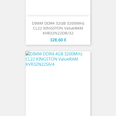
DIMM DDR4 32GB 3200MHz
CL22 KINGSTON ValueRAM
KVR32N22D8/32
Cena
328,60 €