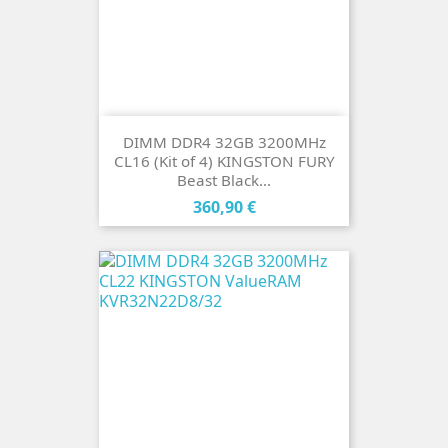
DIMM DDR4 32GB 3200MHz
CL16 (Kit of 4) KINGSTON FURY
Beast Black...
Cena
360,90 €