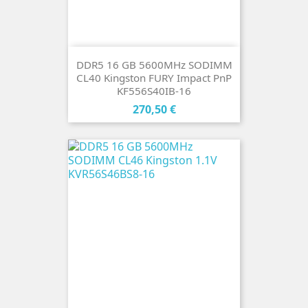
DDR5 16 GB 5600MHz SODIMM
CL40 Kingston FURY Impact PnP
KF556S40IB-16
Cena
270,50 €