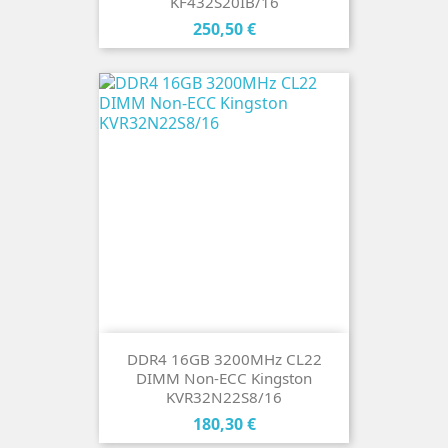
KF432S20IB/16
Cena
250,50 €
DDR4 16GB 3200MHz CL22
DIMM Non-ECC Kingston
KVR32N22S8/16
Cena
180,30 €