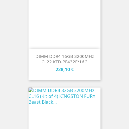
DIMM DDR4 16GB 3200MHz
CL22 KTD-PE432E/16G
Cena
228,10 €