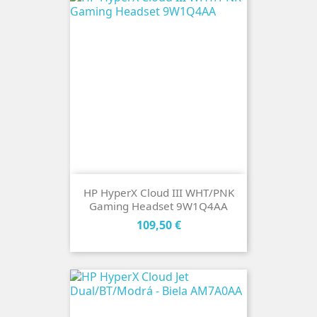
HP HyperX Cloud III WHT/PNK
Gaming Headset 9W1Q4AA
Cena
109,50 €