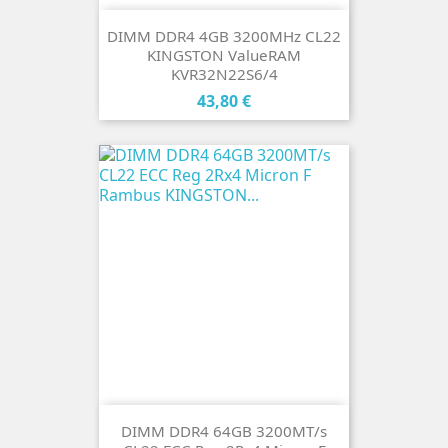
DIMM DDR4 4GB 3200MHz CL22
KINGSTON ValueRAM
KVR32N22S6/4
Cena
43,80 €
DIMM DDR4 64GB 3200MT/s