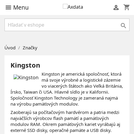
Menu
shopping_cart



Úvod
Značky
Kingston
Kingston je americká spoločnosť, ktorá
má svoje výrobné a logistické zázemie
vo viacerých štátoch ako Veľká Británia,
Írsko, Taiwan či USA. Hlavné sídlo je v Kalifornii.
Spoločnosť Kingston Technology je zameraná najmä
na výrobu pamäťových modulov.
Zaoberajú sa počítačovým hardvérom a patria medzi
najväčších výrobcov flash pamätí a pamäťových
modulov RAM. Okrem pamäťových kariet vyrábajú aj
externé SSD disky, operačné pamäte a USB disky.