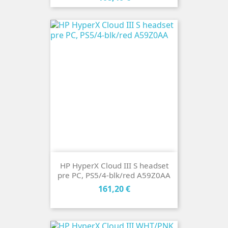
HP HyperX Cloud III S headset
pre PC, PS5/4-blk/red A59Z0AA
Cena
161,20 €