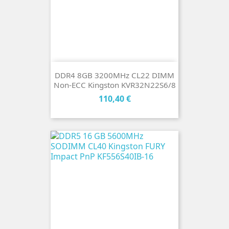
DDR4 8GB 3200MHz CL22 DIMM
Non-ECC Kingston KVR32N22S6/8
Cena
110,40 €