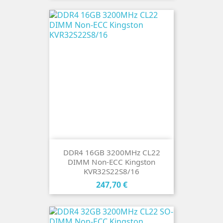
DDR4 16GB 3200MHz CL22
DIMM Non-ECC Kingston
KVR32S22S8/16
Cena
247,70 €