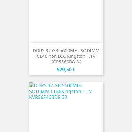
DDR5 32 GB 5600MHz SODIMM
CL46 non ECC Kingston 1.1V
KCP556SD8-32
Cena
529,50 €