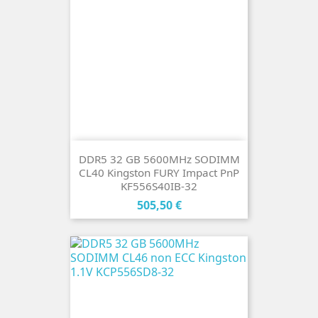
DDR5 32 GB 5600MHz SODIMM
CL40 Kingston FURY Impact PnP
KF556S40IB-32
Cena
505,50 €