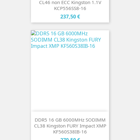
CL46 non ECC Kingston 1.1V
KCP556SS8-16
Cena
237,50 €
DDR5 16 GB 6000MHz SODIMM
CL38 Kingston FURY Impact XMP
KF560S38IB-16
Cena