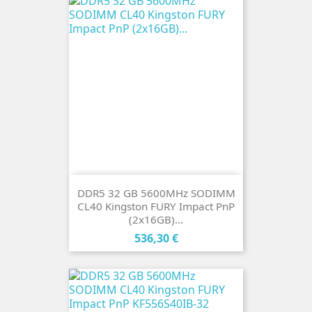
DDR5 32 GB 5600MHz SODIMM
CL40 Kingston FURY Impact PnP
(2x16GB)...
Cena
536,30 €