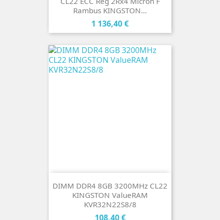
CL22 ECC Reg 2Rx4 Micron F
Rambus KINGSTON...
Cena
1 136,40 €
DIMM DDR4 8GB 3200MHz CL22
KINGSTON ValueRAM
KVR32N22S8/8
Cena
108,40 €