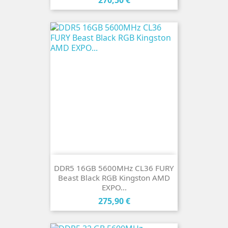
270,50 €
DDR5 16GB 5600MHz CL36 FURY
Beast Black RGB Kingston AMD
EXPO...
Cena
275,90 €