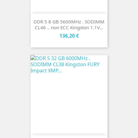
DDR 5 8 GB 5600MHz . SODIMM
CL46 .. non ECC Kingston 1.1V...
Cena
136,20 €