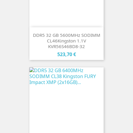
DDR5 32 GB 5600MHz SODIMM
CL46Kingston 1.1V
KVR56S46BD8-32
Cena
523,70 €