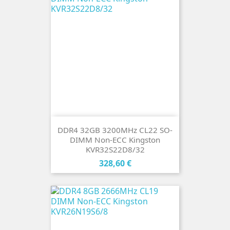
DDR4 32GB 3200MHz CL22 SO-
DIMM Non-ECC Kingston
KVR32S22D8/32
Cena
328,60 €